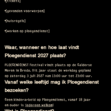
tickets
[
]
tickets
gevonden voorwerpen
[
]
gevonden voorwerpen
huisregels
[
]
huisregels
werken op ploegendienst
[
]
werken op ploegendienst
Waar, wanneer en hoe laat vindt
Ploegendienst 2027 plaats?
PLOEGENDIENST Festival vindt plaats op de Galderse
Meren in Breda. Dit jaar staat de werkdag gepland
op zaterdag 3 juli 2027 van 13:00 uur tot 23:00 uur.
Vanaf welke leeftijd mag ik Ploegendienst
bezoeken?
Geen kinderarbeid op Ploegendienst, vanaf 18 jaar
en ouder is
iedereen welkom
!