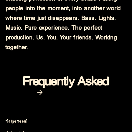
people into the moment, into another world
where time just disappears. Bass. Lights.
Music. Pure experience. The perfect
production. Us. You. Your friends. Working
together.
Frequently Asked
arrow_forward
algemeen
[
]
algemeen